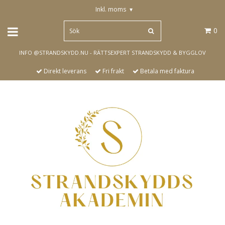
Inkl. moms
▾
0
INFO @STRANDSKYDD.NU - RÄTTSEXPERT STRANDSKYDD & BYGGLOV
Direkt leverans
Fri frakt
Betala med faktura