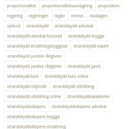
proportionalitet
proportionalitetsavvägning
proposition
regering
regeringen
regler
remiss
riksdagen
sjöbod
strandskydd
strandskydd advokat
strandskydd advokat kostnad
strandskydd brygga
strandskydd ersättningsbyggnad
strandskydd expert
strandskydd juridisk rådgivnin
strandskydd juridisk rådgivnin
strandskydd jurist
strandskydd kurs
strandskydd kurs online
strandskydd miljörätt
strandskydd utbildning
strandskydd utbildning online
strandskyddsakademin
strandskyddsdispens
strandskyddsdispens advokat
strandskyddsdispens brygga
strandskyddsdispens ersättning