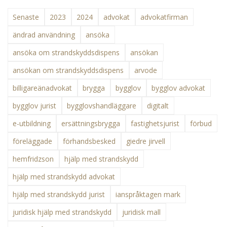
Senaste
2023
2024
advokat
advokatfirman
ändrad användning
ansöka
ansöka om strandskyddsdispens
ansökan
ansökan om strandskyddsdispens
arvode
billigareänadvokat
brygga
bygglov
bygglov advokat
bygglov jurist
bygglovshandläggare
digitalt
e-utbildning
ersättningsbrygga
fastighetsjurist
förbud
föreläggade
förhandsbesked
giedre jirvell
hemfridzson
hjälp med strandskydd
hjälp med strandskydd advokat
hjälp med strandskydd jurist
ianspråktagen mark
juridisk hjälp med strandskydd
juridisk mall