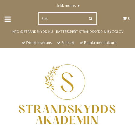
Inkl. moms
▾
0
INFO @STRANDSKYDD.NU - RÄTTSEXPERT STRANDSKYDD & BYGGLOV
Direkt leverans
Fri frakt
Betala med faktura