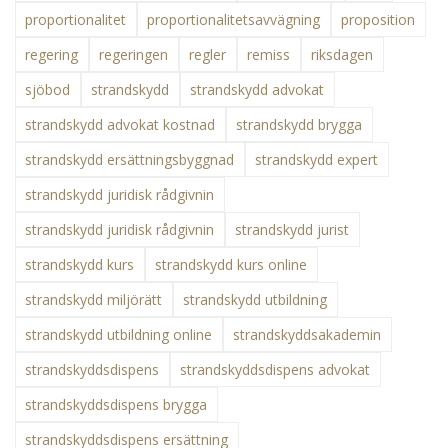
proportionalitet
proportionalitetsavvägning
proposition
regering
regeringen
regler
remiss
riksdagen
sjöbod
strandskydd
strandskydd advokat
strandskydd advokat kostnad
strandskydd brygga
strandskydd ersättningsbyggnad
strandskydd expert
strandskydd juridisk rådgivnin
strandskydd juridisk rådgivnin
strandskydd jurist
strandskydd kurs
strandskydd kurs online
strandskydd miljörätt
strandskydd utbildning
strandskydd utbildning online
strandskyddsakademin
strandskyddsdispens
strandskyddsdispens advokat
strandskyddsdispens brygga
strandskyddsdispens ersättning