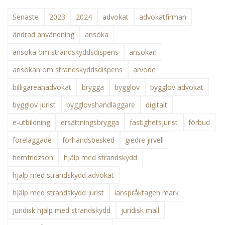
Senaste
2023
2024
advokat
advokatfirman
ändrad användning
ansöka
ansöka om strandskyddsdispens
ansökan
ansökan om strandskyddsdispens
arvode
billigareänadvokat
brygga
bygglov
bygglov advokat
bygglov jurist
bygglovshandläggare
digitalt
e-utbildning
ersättningsbrygga
fastighetsjurist
förbud
föreläggade
förhandsbesked
giedre jirvell
hemfridzson
hjälp med strandskydd
hjälp med strandskydd advokat
hjälp med strandskydd jurist
ianspråktagen mark
juridisk hjälp med strandskydd
juridisk mall