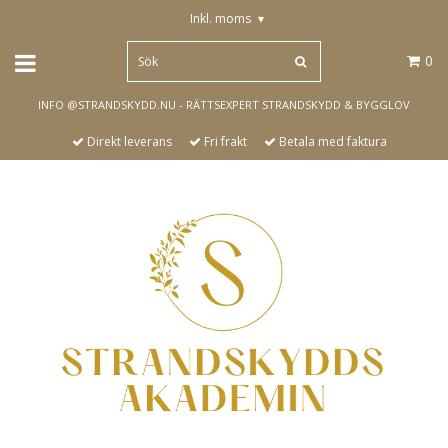
Inkl. moms
▾
0
INFO @STRANDSKYDD.NU - RÄTTSEXPERT STRANDSKYDD & BYGGLOV
Direkt leverans
Fri frakt
Betala med faktura