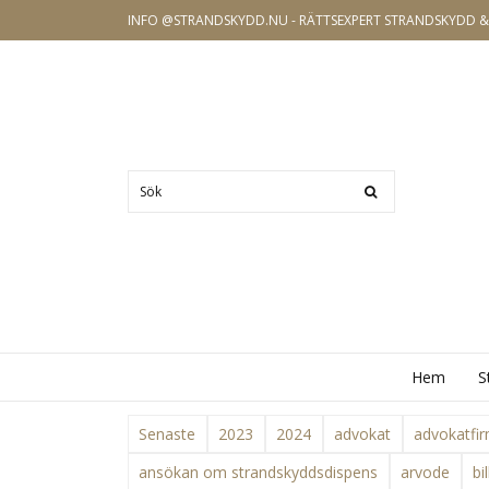
INFO @STRANDSKYDD.NU - RÄTTSEXPERT STRANDSKYDD 
Hem
S
Senaste
2023
2024
advokat
advokatfi
ansökan om strandskyddsdispens
arvode
bi