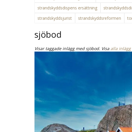
strandskyddsdispens ersättning
strandskyddsdi
strandskyddsjurist
strandskyddsreformen
to
sjöbod
Visar taggade inlägg med sjöbod. Visa
alla inlägg