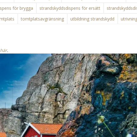
spens för brygga
strandskyddsdispens för ersätt
strandskyddsdi
mtplats
tomtplatsavgränsning
utbildning strandskydd
utrivnin
 här
.