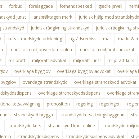
st
förbud
föreläggade
förhandsbesked
giedre jirvell
hemf
dskydd jurist
ianspråktagen mark
juridisk hjälp med strandskyd
ng strandskyd
juridisk rådgivning strandskyd
juridisk rådgivning st
d
kurs strandskydd utbildning
lagrådsremiss
mall
mark- & mi
en
mark- och miljööverdomstolen
mark- och miljörätt advokat
st
miljörätt
miljörätt advokat
miljörätt jurist
miljörätt kurs
glov
överklaga bygglov
överklaga bygglov advokat
överklaga 
 bygglov
överklaga strandskydd
överklaga strandskydd advokat
ndskyddsdispens
överklaga strandskyddsdispens
överklaga stra
tionalitetsavvägning
proposition
regering
regeringen
regler
tnad
strandskydd brygga
strandskydd ersättningsbyggnad
str
t
strandskydd kurs
strandskydd kurs online
strandskydd miljör
demin
strandskyddsdispens
strandskyddsdispens advokat
str