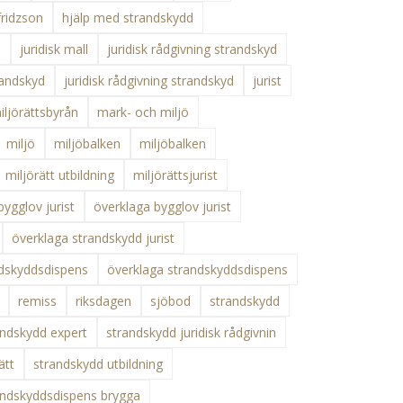
ridzson
hjälp med strandskydd
d
juridisk mall
juridisk rådgivning strandskyd
randskyd
juridisk rådgivning strandskyd
jurist
ljörättsbyrån
mark- och miljö
miljö
miljöbalken
miljöbalken
miljörätt utbildning
miljörättsjurist
bygglov jurist
överklaga bygglov jurist
överklaga strandskydd jurist
ndskyddsdispens
överklaga strandskyddsdispens
remiss
riksdagen
sjöbod
strandskydd
andskydd expert
strandskydd juridisk rådgivnin
ätt
strandskydd utbildning
andskyddsdispens brygga