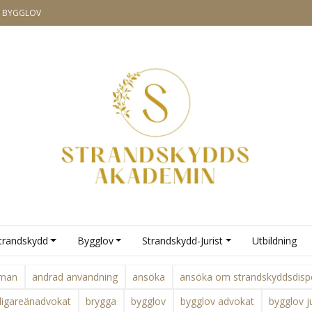
& BYGGLOV
trandskydd
Bygglov
Strandskydd-Jurist
Utbildning
rman
ändrad användning
ansöka
ansöka om strandskyddsdisp
lligareänadvokat
brygga
bygglov
bygglov advokat
bygglov ju