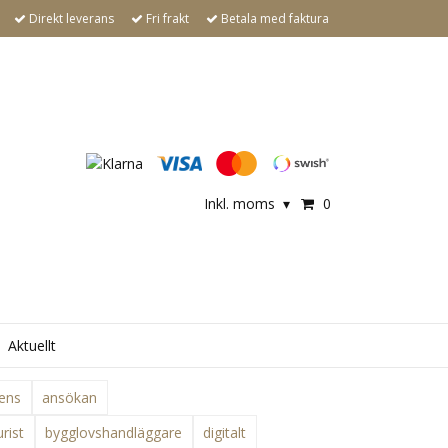
Direkt leverans
Fri frakt
Betala med faktura
Inkl. moms
0
▾
Aktuellt
ens
ansökan
rist
bygglovshandläggare
digitalt