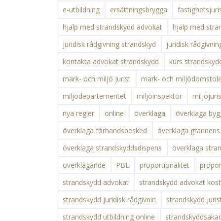
e-utbildning
ersättningsbrygga
fastighetsjuri
hjälp med strandskydd advokat
hjälp med stran
juridisk rådgivning strandskyd
juridisk rådgivni
kontakta advokat strandskydd
kurs strandskyd
mark- och miljö jurist
mark- och miljödomstol
miljödepartementet
miljöinspektör
miljöjuri
nya regler
online
överklaga
överklaga byg
överklaga förhandsbesked
överklaga grannens
överklaga strandskyddsdispens
överklaga stra
överklagande
PBL
proportionalitet
propor
strandskydd advokat
strandskydd advokat kos
strandskydd juridisk rådgivnin
strandskydd juris
strandskydd utbildning online
strandskyddsaka