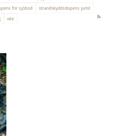
spens för sjöbod
strandskyddsdispens jurist
g
vite