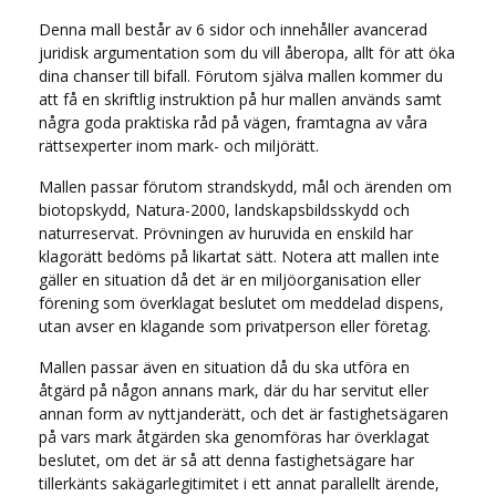
Denna mall består av 6 sidor och innehåller avancerad
juridisk argumentation som du vill åberopa, allt för att öka
dina chanser till bifall. Förutom själva mallen kommer du
att få en skriftlig instruktion på hur mallen används samt
några goda praktiska råd på vägen, framtagna av våra
rättsexperter inom mark- och miljörätt.
Mallen passar förutom strandskydd, mål och ärenden om
biotopskydd, Natura-2000, landskapsbildsskydd och
naturreservat. Prövningen av huruvida en enskild har
klagorätt bedöms på likartat sätt. Notera att mallen inte
gäller en situation då det är en miljöorganisation eller
förening som överklagat beslutet om meddelad dispens,
utan avser en klagande som privatperson eller företag.
Mallen passar även en situation då du ska utföra en
åtgärd på någon annans mark, där du har servitut eller
annan form av nyttjanderätt, och det är fastighetsägaren
på vars mark åtgärden ska genomföras har överklagat
beslutet, om det är så att denna fastighetsägare har
tillerkänts sakägarlegitimitet i ett annat parallellt ärende,