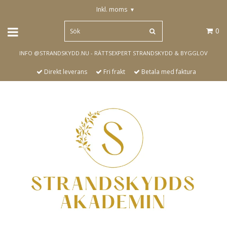
Inkl. moms
▾
0
INFO @STRANDSKYDD.NU - RÄTTSEXPERT STRANDSKYDD & BYGGLOV
Direkt leverans
Fri frakt
Betala med faktura