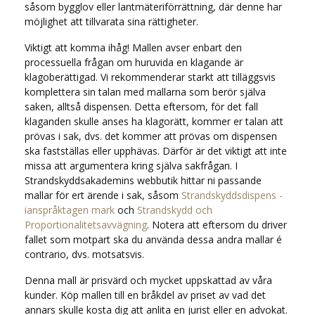
såsom bygglov eller lantmäteriförrättning, där denne har
möjlighet att tillvarata sina rättigheter.
Viktigt att komma ihåg! Mallen avser enbart den
processuella frågan om huruvida en klagande är
klagoberättigad. Vi rekommenderar starkt att tilläggsvis
komplettera sin talan med mallarna som berör själva
saken, alltså dispensen. Detta eftersom, för det fall
klaganden skulle anses ha klagorätt, kommer er talan att
prövas i sak, dvs. det kommer att prövas om dispensen
ska fastställas eller upphävas. Därför är det viktigt att inte
missa att argumentera kring själva sakfrågan. I
Strandskyddsakademins webbutik hittar ni passande
mallar för ert ärende i sak, såsom
Strandskyddsdispens -
ianspråktagen mark
och
Strandskydd och
Proportionalitetsavvägning
. Notera att eftersom du driver
fallet som motpart ska du använda dessa andra mallar é
contrario, dvs. motsatsvis.
Denna mall är prisvärd och mycket uppskattad av våra
kunder. Köp mallen till en bråkdel av priset av vad det
annars skulle kosta dig att anlita en jurist eller en advokat.